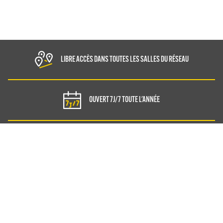
LIBRE ACCÈS DANS
TOUTES LES SALLES DU RÉSEAU
OUVERT 7J/7
TOUTE L'ANNÉE
PAIEMENT
100% SÉCURISÉ
Vertical'Art
Le Mans
30 Boulevard d’Estienne d’Orves,