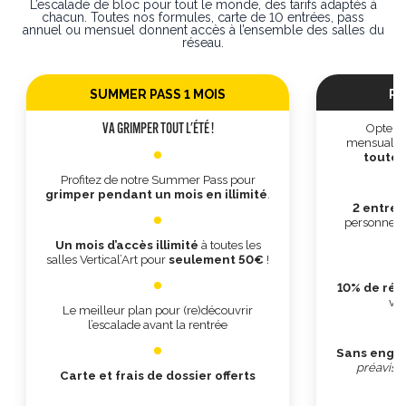
L’escalade de bloc pour tout le monde, des tarifs adaptés à
chacun. Toutes nos formules, carte de 10 entrées, pass
annuel ou mensuel donnent accès à l’ensemble des salles du
réseau.
SUMMER PASS 1 MOIS
PA
Optez 
VA GRIMPER TOUT L'ÉTÉ !
mensualis
toutes
Profitez de notre Summer Pass pour
grimper pendant un mois en illimité
.
2 entrées
personnes 
Un mois d’accès illimité
à toutes les
salles Vertical’Art pour
seulement 50€
!
10% de réd
ven
Le meilleur plan pour (re)découvrir
l’escalade avant la rentrée
Sans enga
préavis p
Carte et frais de dossier offerts